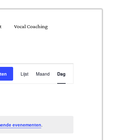
t
Vocal Coaching
Evenement
ten
Lijst
Maand
Dag
weergaven
navigatie
mende evenementen
.