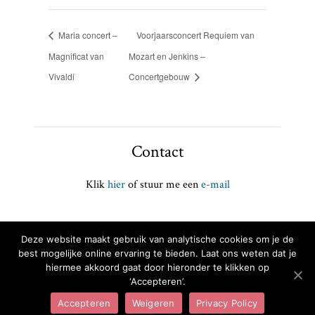
Maria concert –
Voorjaarsconcert Requiem van
Magnificat van
Mozart en Jenkins –
Vivaldi
Concertgebouw
Contact
Klik
hier
of stuur me een
e-mail
Privacybeleid
Deze website maakt gebruik van analytische cookies om je de
best mogelijke online ervaring te bieden. Laat ons weten dat je
© Copyright 2016-2026 Charlotte Houberg
hiermee akkoord gaat door hieronder te klikken op
‘Accepteren’.
Accepteren
Weigeren
Privacy Policy