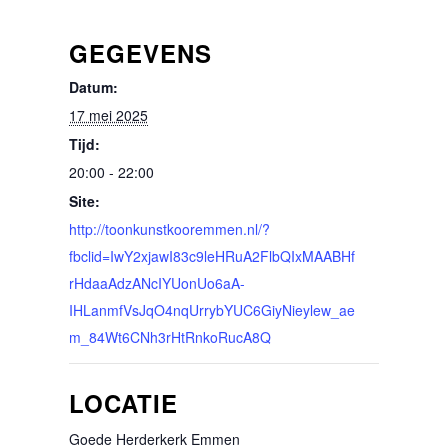
GEGEVENS
Datum:
17 mei 2025
Tijd:
20:00 - 22:00
Site:
http://toonkunstkooremmen.nl/?
fbclid=IwY2xjawI83c9leHRuA2FlbQIxMAABHf
rHdaaAdzANcIYUonUo6aA-
IHLanmfVsJqO4nqUrrybYUC6GiyNieylew_ae
m_84Wt6CNh3rHtRnkoRucA8Q
LOCATIE
Goede Herderkerk Emmen